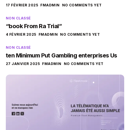
17 FÉVRIER 2025
FMADMIN
NO COMMENTS YET
NON CLASSÉ
“book From Ra Trial”
4 FÉVRIER 2025
FMADMIN
NO COMMENTS YET
NON CLASSÉ
ten Minimum Put Gambling enterprises Us
27 JANVIER 2025
FMADMIN
NO COMMENTS YET