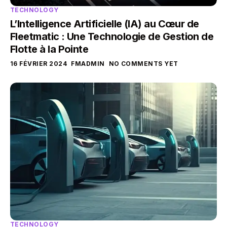
TECHNOLOGY
L’Intelligence Artificielle (IA) au Cœur de
Fleetmatic : Une Technologie de Gestion de
Flotte à la Pointe
16 FÉVRIER 2024
FMADMIN
NO COMMENTS YET
TECHNOLOGY