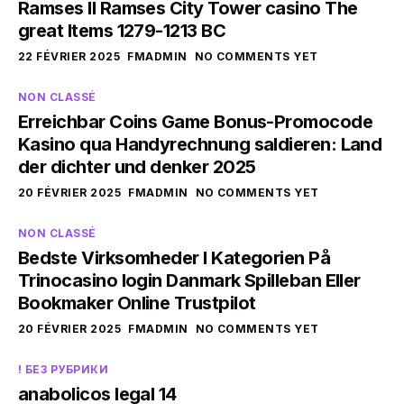
Ramses II Ramses City Tower casino The
great Items 1279-1213 BC
22 FÉVRIER 2025
FMADMIN
NO COMMENTS YET
NON CLASSÉ
Erreichbar Coins Game Bonus-Promocode
Kasino qua Handyrechnung saldieren: Land
der dichter und denker 2025
20 FÉVRIER 2025
FMADMIN
NO COMMENTS YET
NON CLASSÉ
Bedste Virksomheder I Kategorien På
Trinocasino login Danmark Spilleban Eller
Bookmaker Online Trustpilot
20 FÉVRIER 2025
FMADMIN
NO COMMENTS YET
! БЕЗ РУБРИКИ
anabolicos legal 14