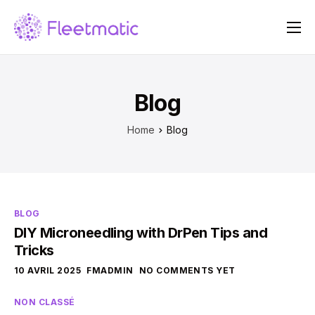
À propos de nous
Nos solutions
Blog
Tarifs
Home
Blog
Blog
Contact
BLOG
DIY Microneedling with DrPen Tips and
Tricks
10 AVRIL 2025
FMADMIN
NO COMMENTS YET
NON CLASSÉ